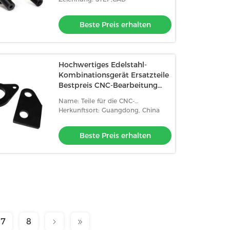
Beste Preis erhalten
Hochwertiges Edelstahl-
Kombinationsgerät Ersatzteile
Bestpreis CNC-Bearbeitung
Aluminium Anodisiert
Name: Teile für die CNC-
Sandblasen Fabrik
Bearbeitung
Herkunftsort: Guangdong, China
Beste Preis erhalten
7
8