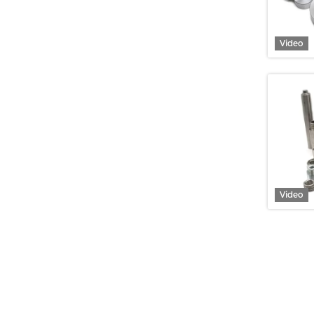
Video
Video