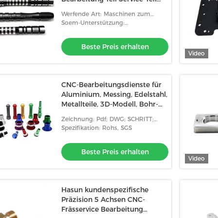
Leerlichtschwert-Halt
Werfende Art: Maschinen zum
Drehen
Soem-Unterstützung:
Bearbeitungsservice-Teile Soem Cnc
Beste Preis erhalten
Video
CNC-Bearbeitungsdienste für
Aluminium, Messing, Edelstahl,
Metallteile, 3D-Modell, Bohr-
Fräsen und Drehen
Zeichnung: Pdf; DWG; SCHRITT;
IGES
Spezifikation: Rohs, SGS
Beste Preis erhalten
Video
Hasun kundenspezifische
Präzision 5 Achsen CNC-
Frässervice Bearbeitung