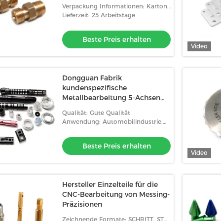
Edelstahl Anodisierte
Verpackung Informationen: Karton
Aluminium Metallblöcke
+ PE-Tasche
Lieferzeit: 25 Arbeitstage
kundenspezifische Ma
Beste Preis erhalten
Video
Dongguan Fabrik
kundenspezifische
Metallbearbeitung 5-Achsen
CNC-Bearbeitung Teile CNC-
Qualität: Gute Qualität
Edelstahlteile
Anwendung: Automobilindustrie,
Luft- und Raumfahrt, Elektronik,
Medizin usw.
Beste Preis erhalten
Video
Hersteller Einzelteile für die
CNC-Bearbeitung von Messing-
Präzisionen
Zeichnende Formate: SCHRITT, STP,