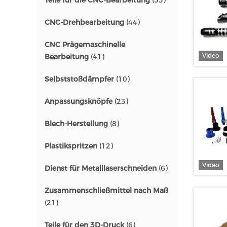
Teile für die CNC-Bearbeitung
(53)
CNC-Drehbearbeitung
(44)
CNC Prägemaschinelle
Video
Bearbeitung
(41)
Selbststoßdämpfer
(10)
Anpassungsknöpfe
(23)
Blech-Herstellung
(8)
Plastikspritzen
(12)
Video
Dienst für Metalllaserschneiden
(6)
Zusammenschließmittel nach Maß
(21)
Teile für den 3D-Druck
(6)