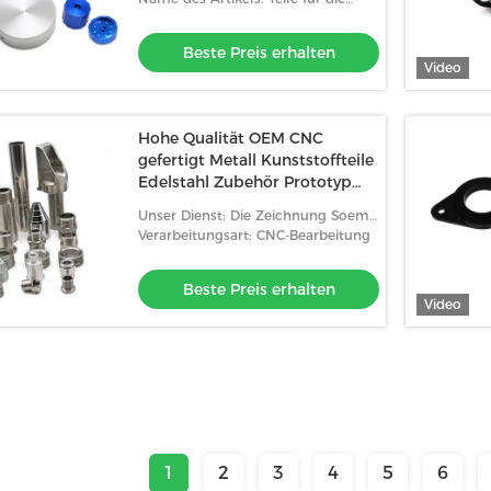
Präzisions-CNC-Bearbeitung
Beste Preis erhalten
Video
Hohe Qualität OEM CNC
gefertigt Metall Kunststoffteile
Edelstahl Zubehör Prototyp
Service Bohrverfahren Ma
Unser Dienst: Die Zeichnung Soem-
ODM-Kunden
Verarbeitungsart: CNC-Bearbeitung
Beste Preis erhalten
Video
1
2
3
4
5
6