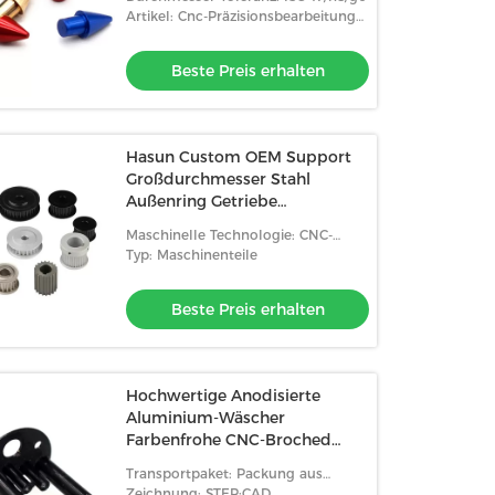
Rücksitz Schraube Ersatz
Artikel: Cnc-Präzisionsbearbeitungs-
Harley Schraube
Teil
Beste Preis erhalten
Hasun Custom OEM Support
Großdurchmesser Stahl
Außenring Getriebe
Katzenmaschine Bearbeitung
Maschinelle Technologie: CNC-
Fräsen, CNC-Drehen,
Typ: Maschinenteile
Laserschneiden,
Beste Preis erhalten
Hochwertige Anodisierte
Aluminium-Wäscher
Farbenfrohe CNC-Broched
Edelstahlkomponenten CNC-
Transportpaket: Packung aus
Maschine Aluminium
Karton
Zeichnung: STEP;CAD