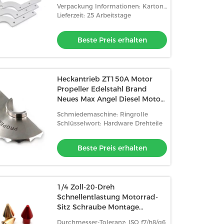
Produktkategorie
Verpackung Informationen: Karton
Blechmetallverarbeitung
+ PE-Tasche
Lieferzeit: 25 Arbeitstage
Beste Preis erhalten
Heckantrieb ZT150A Motor
Propeller Edelstahl Brand
Neues Max Angel Diesel Motor
Kraft Gesichtsbrett Getriebe
Schmiedemaschine: Ringrolle
Schublade
Schlüsselwort: Hardware Drehteile
Beste Preis erhalten
1/4 Zoll-20-Dreh
Schnellentlastung Motorrad-
Sitz Schraube Montage
Schraube Aluminiumlegierung
Durchmesser-Toleranz: ISO f7/h8/g6