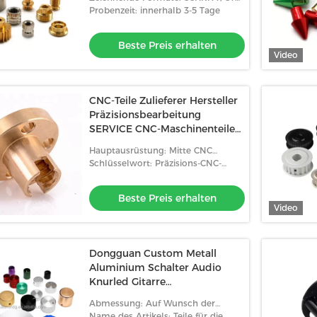
GIS, CAD, pdf, DWG, DXF etc.
Probenzeit: innerhalb 3-5 Tage
Beste Preis erhalten
Video
CNC-Teile Zulieferer Hersteller
Präzisionsbearbeitung
SERVICE CNC-Maschinenteile
ALUMINIUM CNC-Dreh- und
Hauptausrüstung: Mitte CNC
Fräsen
maschineller Bearbeitung
Schlüsselwort: Präzisions-CNC-
Bearbeitung
Beste Preis erhalten
Video
Dongguan Custom Metall
Aluminium Schalter Audio
Knurled Gitarre
Lautstärkeregulierung
Abmessung: Auf Wunsch der
Potentiometer Knopf
Kunden
Name des Artikels: Teile für die