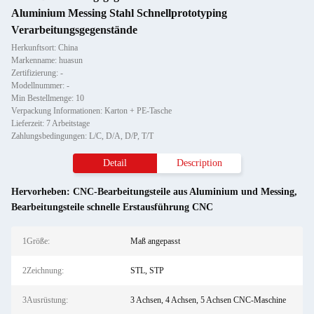
Aluminium Messing Stahl Schnellprototyping
Verarbeitungsgegenstände
Herkunftsort: China
Markenname: huasun
Zertifizierung: -
Modellnummer: -
Min Bestellmenge: 10
Verpackung Informationen: Karton + PE-Tasche
Lieferzeit: 7 Arbeitstage
Zahlungsbedingungen: L/C, D/A, D/P, T/T
Detail
Description
Hervorheben:
CNC-Bearbeitungsteile aus Aluminium und Messing
,
Bearbeitungsteile schnelle Erstausführung CNC
1Größe:
Maß angepasst
2Zeichnung:
STL, STP
3Ausrüstung:
3 Achsen, 4 Achsen, 5 Achsen CNC-Maschine