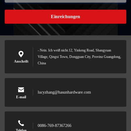
Einreichungen
- Nein. Ich weiß nicht.12, Yinkeng Road, Shangyuan
Village, Qingxi Town, Dongguan City, Provinz Guangdong,
Anschrift
China
lucyzhang@hasunhardware.com
E-mail
0086-769-87367266
Telefon