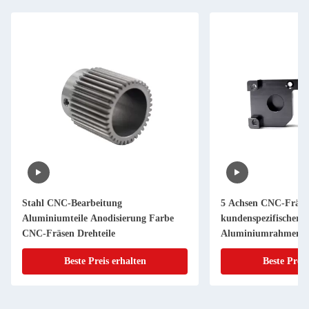
Stahl CNC-Bearbeitung
5 Achsen CNC-Fräse
Aluminiumteile Anodisierung Farbe
kundenspezifischer 
CNC-Fräsen Drehteile
Aluminiumrahmen
Beste Preis erhalten
Beste Preis