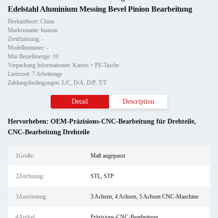
Edelstahl Aluminium Messing Bevel Pinion Bearbeitung
Herkunftsort: China
Markenname: huasun
Zertifizierung: -
Modellnummer: -
Min Bestellmenge: 10
Verpackung Informationen: Karton + PE-Tasche
Lieferzeit: 7 Arbeitstage
Zahlungsbedingungen: L/C, D/A, D/P, T/T
Detail
Description
Hervorheben:
OEM-Präzisions-CNC-Bearbeitung für Drehteile
,
CNC-Bearbeitung Drehteile
1Größe:
Maß angepasst
2Zeichnung:
STL, STP
3Ausrüstung:
3 Achsen, 4 Achsen, 5 Achsen CNC-Maschine
4Artikel:
Präzisions-CNC-Bearbeitung