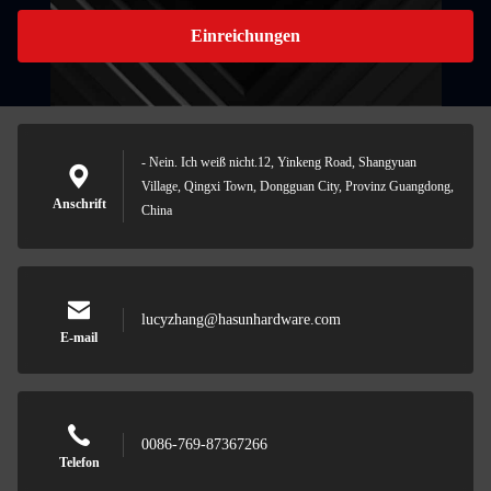
Einreichungen
- Nein. Ich weiß nicht.12, Yinkeng Road, Shangyuan
Village, Qingxi Town, Dongguan City, Provinz Guangdong,
Anschrift
China
lucyzhang@hasunhardware.com
E-mail
0086-769-87367266
Telefon