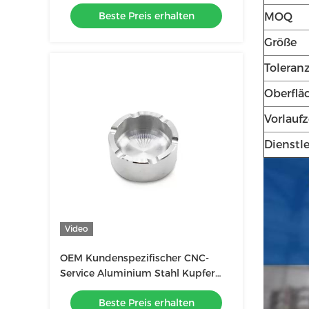
Gitarre Lautstärkeregulierung
Beste Preis erhalten
Potentiometer Knopf
MOQ
Größe
Toleran
Oberflä
Vorlaufz
Dienstl
Video
OEM Kundenspezifischer CNC-
Service Aluminium Stahl Kupfer
Messing CNC-Bearbeitungsteile
Beste Preis erhalten
Service