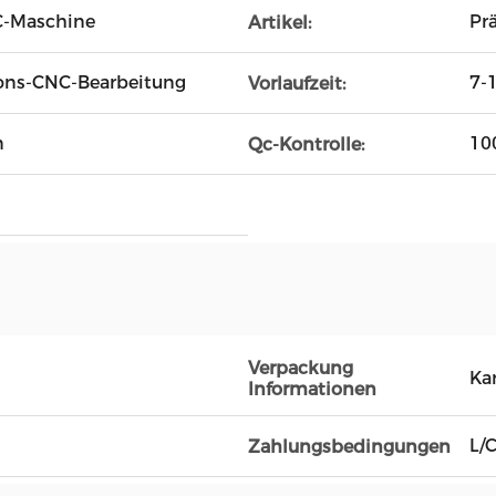
C-Maschine
Pr
Artikel:
sions-CNC-Bearbeitung
7-
Vorlaufzeit:
n
10
Qc-Kontrolle:
Verpackung
Ka
Informationen
L/C
Zahlungsbedingungen