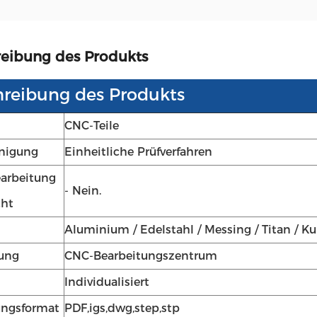
eibung des Produkts
reibung des Produkts
CNC-Teile
nigung
Einheitliche Prüfverfahren
arbeitung
- Nein.
cht
Aluminium / Edelstahl / Messing / Titan / Ku
ung
CNC-Bearbeitungszentrum
Individualisiert
ungsformat
PDF,igs,dwg,step,stp