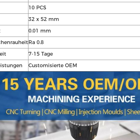
10 PCS
32 x 52 mm
z
0.01 mm
chenrauheit
Ra 0.8
eit
7-15 Tage
eistungen
Customisierte OEM