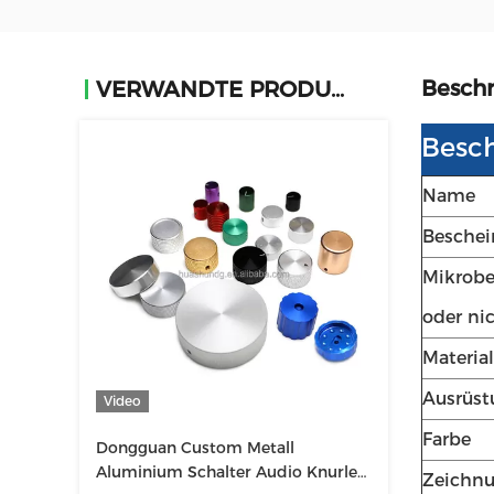
Beschr
VERWANDTE PRODUKTE
Besch
Name
Beschei
Mikrobe
oder ni
Material
Ausrüst
Video
Farbe
Dongguan Custom Metall
Aluminium Schalter Audio Knurled
Zeichn